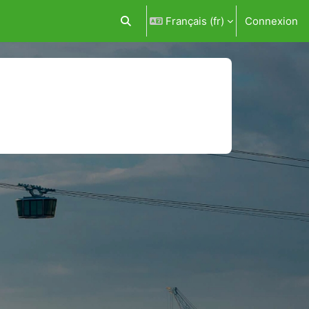
Français ‎(fr)‎
Connexion
Activer/désactiver la saisie de recherc